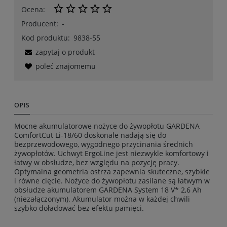
Ocena:
Producent:
-
Kod produktu:
9838-55
zapytaj o produkt
poleć znajomemu
OPIS
Mocne akumulatorowe nożyce do żywopłotu GARDENA
ComfortCut Li-18/60 doskonale nadają się do
bezprzewodowego, wygodnego przycinania średnich
żywopłotów. Uchwyt ErgoLine jest niezwykle komfortowy i
łatwy w obsłudze, bez względu na pozycję pracy.
Optymalna geometria ostrza zapewnia skuteczne, szybkie
i równe cięcie. Nożyce do żywopłotu zasilane są łatwym w
obsłudze akumulatorem GARDENA System 18 V* 2,6 Ah
(niezałączonym). Akumulator można w każdej chwili
szybko doładować bez efektu pamięci.