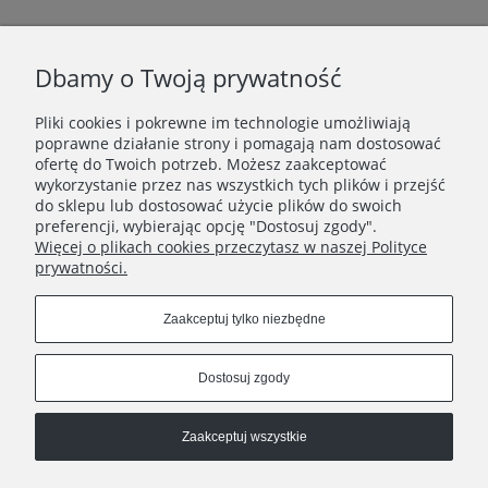
Newsletter
Dbamy o Twoją prywatność
Podaj swój adres e-mail, jeżeli chcesz otrzymywać
Pliki cookies i pokrewne im technologie umożliwiają
informacje o nowościach i promocjach.
poprawne działanie strony i pomagają nam dostosować
ofertę do Twoich potrzeb. Możesz zaakceptować
wykorzystanie przez nas wszystkich tych plików i przejść
Zapisz się
do sklepu lub dostosować użycie plików do swoich
preferencji, wybierając opcję "Dostosuj zgody".
Więcej o plikach cookies przeczytasz w naszej Polityce
prywatności.
INFORMACJE
Zaakceptuj tylko niezbędne
PŁATNOŚCI I DOSTAWA
Dostosuj zgody
Zaakceptuj wszystkie
Copyright © 2021 Strefa Ogrodu