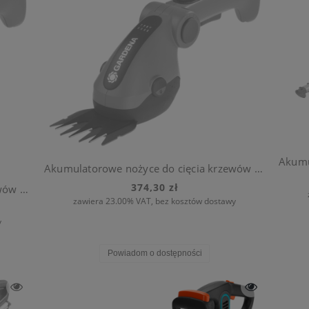
Akumulatorowe nożyce do cięcia krzewów i brzegów trawnika ComfortCut - zestaw
374,30 zł
Akumulatorowe nożyce do cięcia krzewów i brzegów trawnika ClassicCut - zestaw
zawiera 23.00% VAT, bez kosztów dostawy
y
Powiadom o dostępności