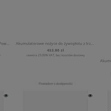
Akumulatorowe nożyce do żywopłotu PowerCut Li-40/60 (z akumulatorem)
Akumulatorowe nożyce do żywopłotu z trzonkiem teleskopowym THS Li-18/42 (bez akumulatora)
453,80 zł
y
zawiera 23.00% VAT, bez kosztów dostawy
Powiadom o dostępności