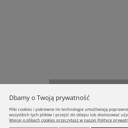
INFORMACJE
Dbamy o Twoją prywatność
O firmie
Regulamin
Pliki cookies i pokrewne im technologie umożliwiają poprawn
Polityka Prywatności
wszystkich tych plików i przejść do sklepu lub dostosować uży
Zwroty i reklamacje
Więcej o plikach cookies przeczytasz w naszej Polityce prywatn