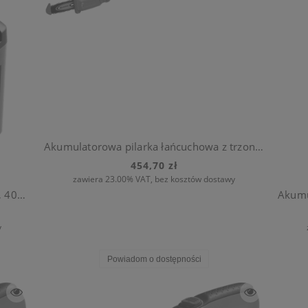
Akumulatorowa pilarka łańcuchowa z trzonkiem teleskopowym TCS Li-18/20 (bez akumulatora)
454,70 zł
zawiera 23.00% VAT, bez kosztów dostawy
Akumulator litowo-jonowy BLi-40/160, 40V / 4,2 Ah
y
Powiadom o dostępności