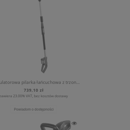
Akumulatorowa pilarka łańcuchowa z trzonkiem teleskopowym TCS Li-18/20 (z akumulatorem)
739,10 zł
zawiera 23.00% VAT, bez kosztów dostawy
Powiadom o dostępności