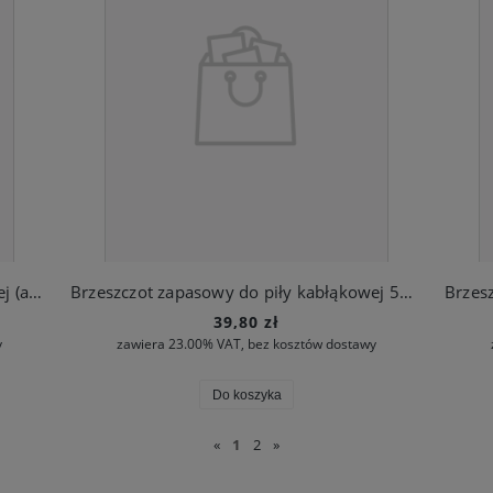
Brzeszczot zapasowy do piły kabłąkowej (art. nr 691)
Brzeszczot zapasowy do piły kabłąkowej 530 (art. nr 8747)
39,80 zł
y
zawiera 23.00% VAT, bez kosztów dostawy
Do koszyka
«
1
2
»