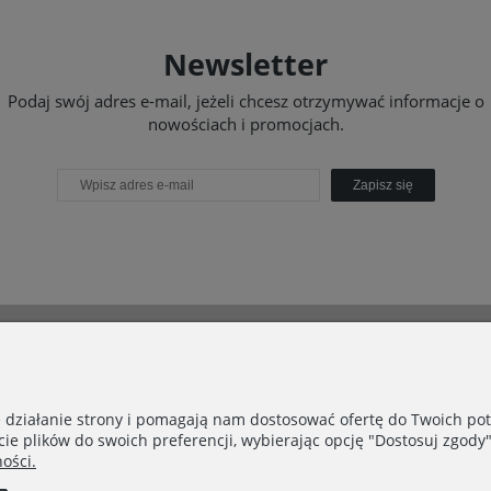
Newsletter
Podaj swój adres e-mail, jeżeli chcesz otrzymywać informacje o
nowościach i promocjach.
Zapisz się
PŁATNOŚCI I DOSTAWA
Dostawa
Płatności
e działanie strony i pomagają nam dostosować ofertę do Twoich p
Kontakt
cie plików do swoich preferencji, wybierając opcję "Dostosuj zgody"
ości.