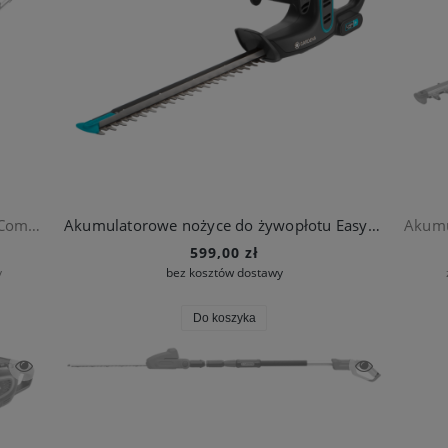
Akumulatorowe nożyce do żywopłotu ComfortCut Li-18/50 (z akumulatorem)
Akumulatorowe nożyce do żywopłotu EasyCut Li-40 (z akumulatorem)
599,00 zł
y
bez kosztów dostawy
Do koszyka