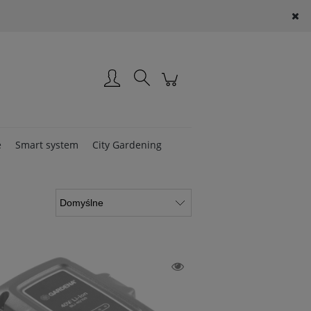
Zarejestruj się
Zaloguj się
e
Smart system
City Gardening