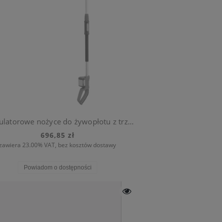
Akumulatorowe nożyce do żywopłotu z trzonkiem teleskopowym THS Li-18/42 (z akumulatorem)
696,85 zł
zawiera 23.00% VAT, bez kosztów dostawy
Powiadom o dostępności