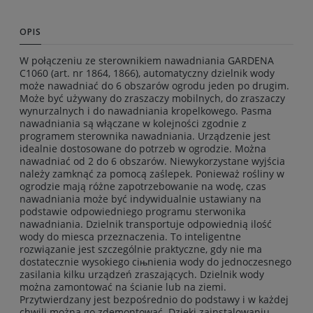
OPIS
W połączeniu ze sterownikiem nawadniania GARDENA
C1060 (art. nr 1864, 1866), automatyczny dzielnik wody
może nawadniać do 6 obszarów ogrodu jeden po drugim.
Może być używany do zraszaczy mobilnych, do zraszaczy
wynurzalnych i do nawadniania kropelkowego. Pasma
nawadniania są włączane w kolejności zgodnie z
programem sterownika nawadniania. Urządzenie jest
idealnie dostosowane do potrzeb w ogrodzie. Można
nawadniać od 2 do 6 obszarów. Niewykorzystane wyjścia
należy zamknąć za pomocą zaślepek. Ponieważ rośliny w
ogrodzie mają różne zapotrzebowanie na wodę, czas
nawadniania może być indywidualnie ustawiany na
podstawie odpowiedniego programu sterwonika
nawadniania. Dzielnik transportuje odpowiednią ilość
wody do miesca przeznaczenia. To inteligentne
rozwiązanie jest szczególnie praktyczne, gdy nie ma
dostatecznie wysokiego ciњnienia wody do jednoczesnego
zasilania kilku urządzeń zraszających. Dzielnik wody
można zamontować na ścianie lub na ziemi.
Przytwierdzany jest bezpośrednio do podstawy i w każdej
chwili można go zdemontować. Dzięki zainstalowaniu