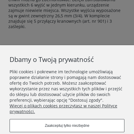
wszystkich 6 wyjść w jednym kierunku, urządzenie
zajmuje niewiele miejsca. Wszystke wyjścia wyposażone
są w gwint zewnętrzny 26,5 mm (3/4). W komplecie
znajduje się 5 przyłączy kranownych (art. nr 901) i 3
zaślepki.
Newsletter
Dbamy o Twoją prywatność
Podaj swój adres e-mail, jeżeli chcesz otrzymywać
Pliki cookies i pokrewne im technologie umożliwiają
informacje o nowościach i promocjach.
poprawne działanie strony i pomagają nam dostosować
ofertę do Twoich potrzeb. Możesz zaakceptować
wykorzystanie przez nas wszystkich tych plików i przejść
Zapisz się
do sklepu lub dostosować użycie plików do swoich
preferencji, wybierając opcję "Dostosuj zgody".
Więcej o plikach cookies przeczytasz w naszej Polityce
prywatności.
INFORMACJE
Zaakceptuj tylko niezbędne